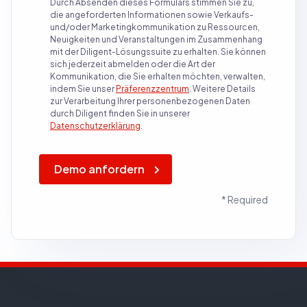
Durch Absenden dieses Formulars stimmen Sie zu,
die angeforderten Informationen sowie Verkaufs-
und/oder Marketingkommunikation zu Ressourcen,
Neuigkeiten und Veranstaltungen im Zusammenhang
mit der Diligent-Lösungssuite zu erhalten. Sie können
sich jederzeit abmelden oder die Art der
Kommunikation, die Sie erhalten möchten, verwalten,
indem Sie unser
Präferenzzentrum
.
Weitere Details
zur Verarbeitung Ihrer personenbezogenen Daten
durch Diligent finden Sie in unserer
Datenschutzerklärung
.
Demo anfordern
* Required