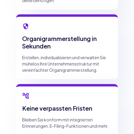
diese benötigen.
security
Organigrammerstellung in
Sekunden
Erstellen, individualisieren und verwalten Sie
mühelos Ihre Unternehmensstruktur mit
vereinfachter Organigrammerstellung.
account_tree
Keine verpassten Fristen
Bleiben Sie konform mit integrierten
Erinnerungen, E-Filing-Funktionen und mehr.