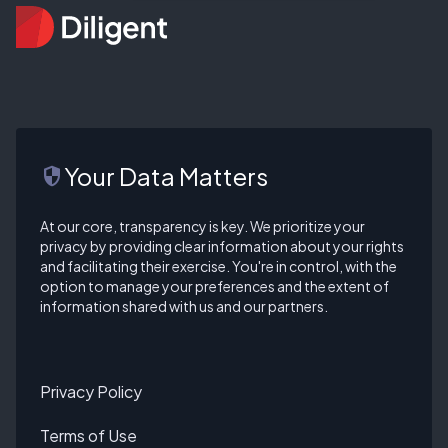
Your Data Matters
security
At our core, transparency is key. We prioritize your
privacy by providing clear information about your rights
and facilitating their exercise. You're in control, with the
option to manage your preferences and the extent of
information shared with us and our partners.
Privacy Policy
Terms of Use