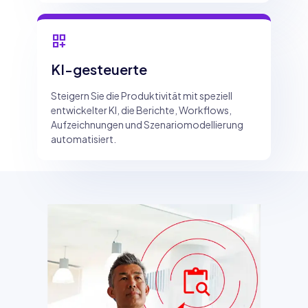
dashboard_customize
KI-gesteuerte
Steigern Sie die Produktivität mit speziell
entwickelter KI, die Berichte, Workflows,
Aufzeichnungen und Szenariomodellierung
automatisiert.