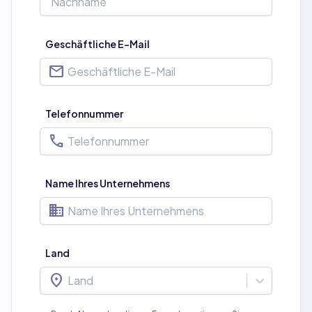
Geschäftliche E-Mail
mail
Telefonnummer
phone
Name Ihres Unternehmens
business
Land
location_on
Land