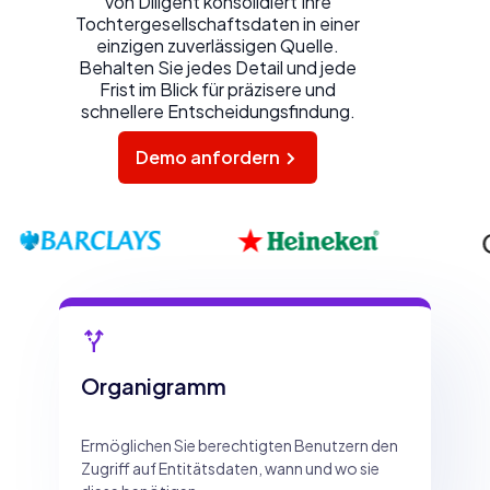
von Diligent konsolidiert Ihre
Tochtergesellschaftsdaten in einer
einzigen zuverlässigen Quelle.
Behalten Sie jedes Detail und jede
Frist im Blick für präzisere und
schnellere Entscheidungsfindung.
Demo anfordern
alt_route
Organigramm
Ermöglichen Sie berechtigten Benutzern den
Zugriff auf Entitätsdaten, wann und wo sie