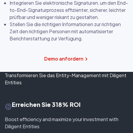
Integrieren Sie elektronische Signaturen, um den End-
to-End-Signaturprozess effizienter, sicherer, leichter
prüfbar und weniger riskant zu gestalten.
Stellen Sie die richtigen Informationen zur richtigen
Zeit den richtigen Personen mit automatisierter
Berichterstattung zur Verfügung.
Demo anfordern
Transformieren Sie das Entity-Management mit Diligent
Entities
Erreichen Sie 318% ROI
change_circle
Boost efficiency and maximize your investment with
Diligent Entities