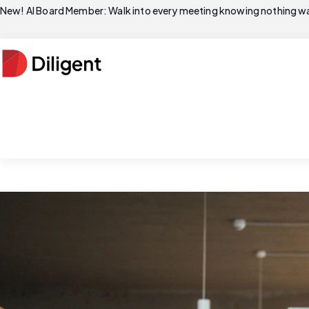
New! AI Board Member: Walk into every meeting knowing nothing wa