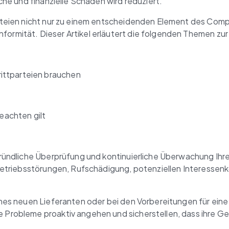
he und finanzielle Schäden wird reduziert.
rteien nicht nur zu einem entscheidenden Element des Com
mität. Dieser Artikel erläutert die folgenden Themen zur 
ittparteien brauchen
eachten gilt
ündliche Überprüfung und kontinuierliche Überwachung Ihrer
etriebsstörungen, Rufschädigung, potenziellen Interessenko
es neuen Lieferanten oder bei den Vorbereitungen für eine 
Probleme proaktiv angehen und sicherstellen, dass ihre Ge