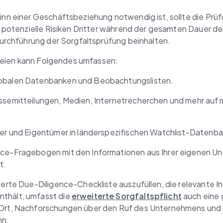
inn einer Geschäftsbeziehung notwendig ist, sollte die Prüfu
 potenzielle Risiken Dritter während der gesamten Dauer d
urchführung der Sorgfaltsprüfung beinhalten.
rteien kann Folgendes umfassen:
lobalen Datenbanken und Beobachtungslisten.
essemitteilungen, Medien, Internetrecherchen und mehr auf 
ber und Eigentümer in länderspezifischen Watchlist-Datenb
ce-Fragebogen mit den Informationen aus Ihrer eigenen Unt
t.
lierte Due-Diligence-Checkliste auszufüllen, die relevante
thält, umfasst die 
erweiterte Sorgfaltspflicht
 auch eine 
 Ort, Nachforschungen über den Ruf des Unternehmens und d
nn.