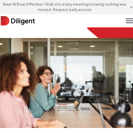
New! AI Board Member: Walk into every meeting knowing nothing was
arrow_forward
missed. Request early access
men