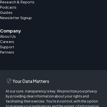
Research & Reports
Podcasts
Guides
Newsletter Signup
Company
About Us
Careers
Support
Partners
security
Your Data Matters
At our core, transparency is key. We prioritize your privacy
by providing clear information about your rights and
facilitating their exercise. You're in control, with the option
to manage your preferences and the extent of information